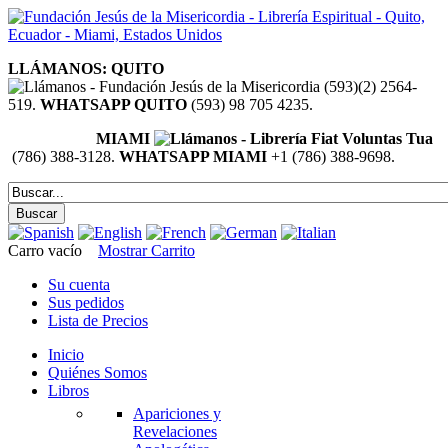
LLÁMANOS: QUITO
(593)(2) 2564-
519.
WHATSAPP QUITO
(593) 98 705 4235.
MIAMI
(786) 388-3128.
WHATSAPP MIAMI
+1 (786) 388-9698.
Carro vacío
Mostrar Carrito
Su cuenta
Sus pedidos
Lista de Precios
Inicio
Quiénes Somos
Libros
Apariciones y
Revelaciones