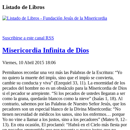
Listado de Libros
Suscribirse a este canal RSS
Misericordia Infinita de Dios
Viernes, 10 Abril 2015 18:06
Permítanos recordar una vez más las Palabras de la Escritura: “Yo
no quiero la muerte del impío, sino que el impío se convierta,
cambie su conducta y viva” (Ezequiel 33, 11). La enormidad de los
pecados del hombre no es un obstáculo para la Misericordia de Dios
si el pecador se arrepiente. “Si los pecados de ustedes llegaran a ser
como la grana, quedarán blancos como la nieve” (Isaías 1, 18). Al
contrario, sabemos por las Palabras de Nuestro Señor Jesús, que los
pecadores son un especial blanco de la Divina Misericordia: “No
tienen necesidad de médicos los sanos, sino los enfermos… porque
Yo no vine a llamar a los justos, sino a los pecadores” (Mateo 9, 12–
13). En otra ocasión, El proclamó: “Habrá en el Cielo más fiesta por
un pecador arrepentido que por noventa y nueve justos que no