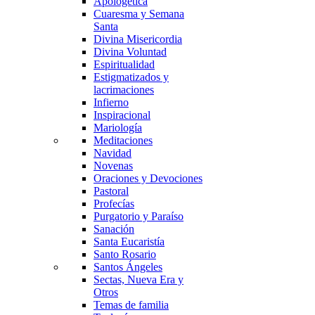
Apologética
Cuaresma y Semana
Santa
Divina Misericordia
Divina Voluntad
Espiritualidad
Estigmatizados y
lacrimaciones
Infierno
Inspiracional
Mariología
Meditaciones
Navidad
Novenas
Oraciones y Devociones
Pastoral
Profecías
Purgatorio y Paraíso
Sanación
Santa Eucaristía
Santo Rosario
Santos Ángeles
Sectas, Nueva Era y
Otros
Temas de familia