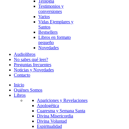
Teología
Testimonios y
conversiones
Varios
Vidas Ejemplares y
Santos
Bestsellers
Libros en formato
pequeño
Novedades
Audiolibros
No sabes qué leer?
Preguntas frecuentes
Noticias y Novedades
Contacto
Inicio
Quiénes Somos
Libros
Apariciones y Revelaciones
Apologética
Cuaresma y Semana Santa
Divina Misericordia
Divina Voluntad
Espiritualidad