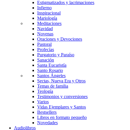
Estigmatizados y lacrimaciones
Infierno
Inspiracional
Mariología
Meditaciones
Navidad
Novenas
Oraciones y Devociones
Pastoral
Profecías
Purgatorio y Paraíso
Sanación
Santa Eucaristía
Santo Rosario
Santos Ángeles
Sectas, Nueva Era y Otros
Temas de familia
Teología
Testimonios y conversiones
Varios
Vidas Ejemplares y Santos
Bestsellers
Libros en formato pequeño
Novedades
Audiolibros