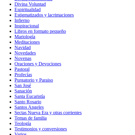
Divina Voluntad
Espiritualidad
Estigmatizados y lacrimaciones
Infierno
Inspiracional
Libros en formato pequeño
Mariología
Meditaciones
Navidad
Novedades
Novenas
Oraciones y Devociones
Pastoral
Profecías
Purgatorio y Paraiso
San José
Sanación
Santa Eucaristía
Santo Rosario
Santos Angeles
Sectas Nueva Era y otras corrientes
Temas de familia
Teología
Testimonios y conversiones
Varios