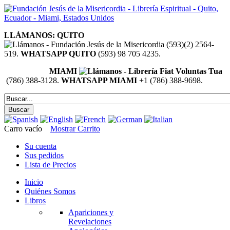
LLÁMANOS: QUITO
(593)(2) 2564-
519.
WHATSAPP QUITO
(593) 98 705 4235.
MIAMI
(786) 388-3128.
WHATSAPP MIAMI
+1 (786) 388-9698.
Carro vacío
Mostrar Carrito
Su cuenta
Sus pedidos
Lista de Precios
Inicio
Quiénes Somos
Libros
Apariciones y
Revelaciones