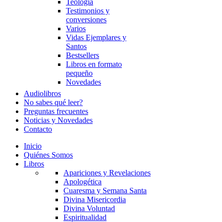
Teología
Testimonios y
conversiones
Varios
Vidas Ejemplares y
Santos
Bestsellers
Libros en formato
pequeño
Novedades
Audiolibros
No sabes qué leer?
Preguntas frecuentes
Noticias y Novedades
Contacto
Inicio
Quiénes Somos
Libros
Apariciones y Revelaciones
Apologética
Cuaresma y Semana Santa
Divina Misericordia
Divina Voluntad
Espiritualidad