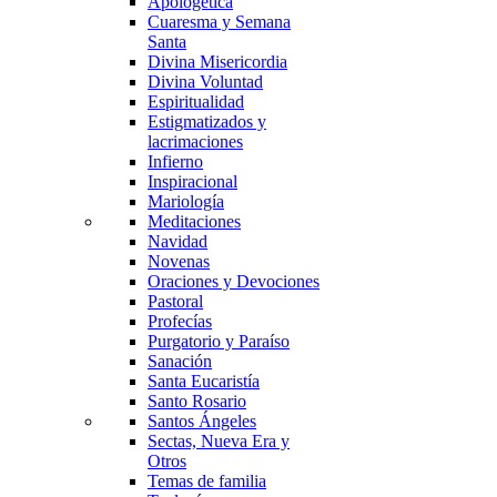
Apologética
Cuaresma y Semana
Santa
Divina Misericordia
Divina Voluntad
Espiritualidad
Estigmatizados y
lacrimaciones
Infierno
Inspiracional
Mariología
Meditaciones
Navidad
Novenas
Oraciones y Devociones
Pastoral
Profecías
Purgatorio y Paraíso
Sanación
Santa Eucaristía
Santo Rosario
Santos Ángeles
Sectas, Nueva Era y
Otros
Temas de familia