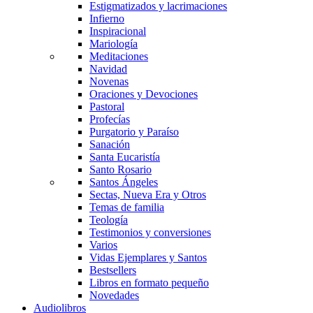
Estigmatizados y lacrimaciones
Infierno
Inspiracional
Mariología
Meditaciones
Navidad
Novenas
Oraciones y Devociones
Pastoral
Profecías
Purgatorio y Paraíso
Sanación
Santa Eucaristía
Santo Rosario
Santos Ángeles
Sectas, Nueva Era y Otros
Temas de familia
Teología
Testimonios y conversiones
Varios
Vidas Ejemplares y Santos
Bestsellers
Libros en formato pequeño
Novedades
Audiolibros