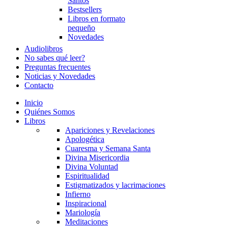
Santos
Bestsellers
Libros en formato
pequeño
Novedades
Audiolibros
No sabes qué leer?
Preguntas frecuentes
Noticias y Novedades
Contacto
Inicio
Quiénes Somos
Libros
Apariciones y Revelaciones
Apologética
Cuaresma y Semana Santa
Divina Misericordia
Divina Voluntad
Espiritualidad
Estigmatizados y lacrimaciones
Infierno
Inspiracional
Mariología
Meditaciones