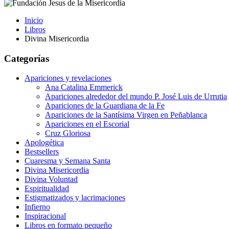
Inicio
Libros
Divina Misericordia
Categorías
Apariciones y revelaciones
Ana Catalina Emmerick
Apariciones alrededor del mundo P. José Luis de Urrutia
Apariciones de la Guardiana de la Fe
Apariciones de la Santísima Virgen en Peñablanca
Apariciones en el Escorial
Cruz Gloriosa
Apologética
Bestsellers
Cuaresma y Semana Santa
Divina Misericordia
Divina Voluntad
Espiritualidad
Estigmatizados y lacrimaciones
Infierno
Inspiracional
Libros en formato pequeño