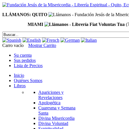
LLÁMANOS: QUITO
MIAMI
(
Carro vacío
Mostrar Carrito
Su cuenta
Sus pedidos
Lista de Precios
Inicio
Quiénes Somos
Libros
Apariciones y
Revelaciones
Apologética
Cuaresma y Semana
Santa
Divina Misericordia
Divina Voluntad
Espiritualidad