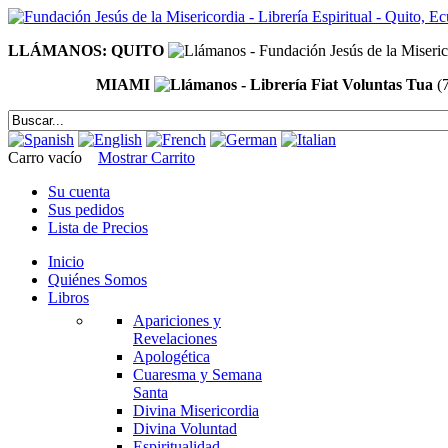
LLÁMANOS: QUITO
MIAMI
(
Carro vacío
Mostrar Carrito
Su cuenta
Sus pedidos
Lista de Precios
Inicio
Quiénes Somos
Libros
Apariciones y
Revelaciones
Apologética
Cuaresma y Semana
Santa
Divina Misericordia
Divina Voluntad
Espiritualidad