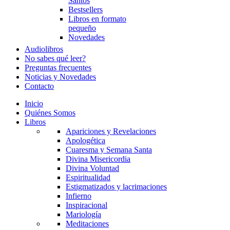
Santos
Bestsellers
Libros en formato
pequeño
Novedades
Audiolibros
No sabes qué leer?
Preguntas frecuentes
Noticias y Novedades
Contacto
Inicio
Quiénes Somos
Libros
Apariciones y Revelaciones
Apologética
Cuaresma y Semana Santa
Divina Misericordia
Divina Voluntad
Espiritualidad
Estigmatizados y lacrimaciones
Infierno
Inspiracional
Mariología
Meditaciones