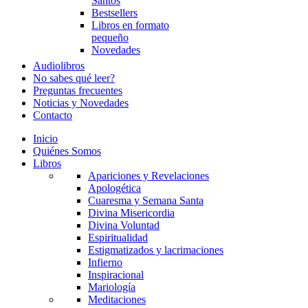
Santos
Bestsellers
Libros en formato
pequeño
Novedades
Audiolibros
No sabes qué leer?
Preguntas frecuentes
Noticias y Novedades
Contacto
Inicio
Quiénes Somos
Libros
Apariciones y Revelaciones
Apologética
Cuaresma y Semana Santa
Divina Misericordia
Divina Voluntad
Espiritualidad
Estigmatizados y lacrimaciones
Infierno
Inspiracional
Mariología
Meditaciones