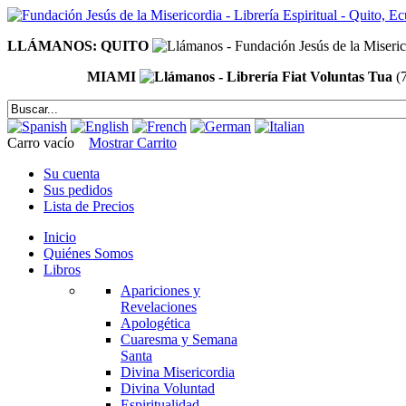
LLÁMANOS: QUITO
MIAMI
(
Carro vacío
Mostrar Carrito
Su cuenta
Sus pedidos
Lista de Precios
Inicio
Quiénes Somos
Libros
Apariciones y
Revelaciones
Apologética
Cuaresma y Semana
Santa
Divina Misericordia
Divina Voluntad
Espiritualidad