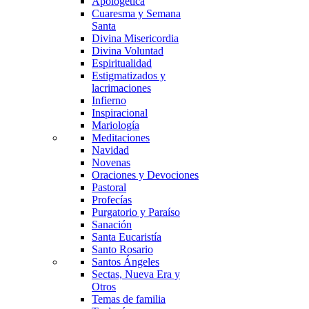
Apologética
Cuaresma y Semana
Santa
Divina Misericordia
Divina Voluntad
Espiritualidad
Estigmatizados y
lacrimaciones
Infierno
Inspiracional
Mariología
Meditaciones
Navidad
Novenas
Oraciones y Devociones
Pastoral
Profecías
Purgatorio y Paraíso
Sanación
Santa Eucaristía
Santo Rosario
Santos Ángeles
Sectas, Nueva Era y
Otros
Temas de familia