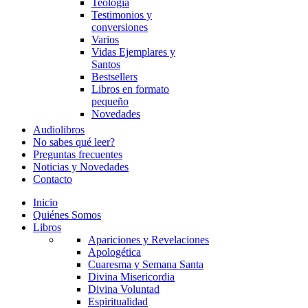
Teología
Testimonios y
conversiones
Varios
Vidas Ejemplares y
Santos
Bestsellers
Libros en formato
pequeño
Novedades
Audiolibros
No sabes qué leer?
Preguntas frecuentes
Noticias y Novedades
Contacto
Inicio
Quiénes Somos
Libros
Apariciones y Revelaciones
Apologética
Cuaresma y Semana Santa
Divina Misericordia
Divina Voluntad
Espiritualidad