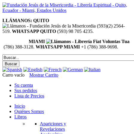
LLÁMANOS: QUITO
(593)(2) 2564-
519.
WHATSAPP QUITO
(593) 98 705 4235.
MIAMI
(786) 388-3128.
WHATSAPP MIAMI
+1 (786) 388-9698.
Carro vacío
Mostrar Carrito
Su cuenta
Sus pedidos
Lista de Precios
Inicio
Quiénes Somos
Libros
Apariciones y
Revelaciones