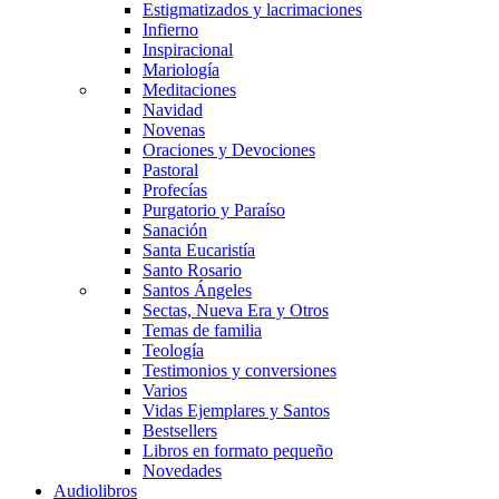
Estigmatizados y lacrimaciones
Infierno
Inspiracional
Mariología
Meditaciones
Navidad
Novenas
Oraciones y Devociones
Pastoral
Profecías
Purgatorio y Paraíso
Sanación
Santa Eucaristía
Santo Rosario
Santos Ángeles
Sectas, Nueva Era y Otros
Temas de familia
Teología
Testimonios y conversiones
Varios
Vidas Ejemplares y Santos
Bestsellers
Libros en formato pequeño
Novedades
Audiolibros