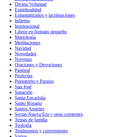
Divina Voluntad
Espiritualidad
Estigmatizados y lacrimaciones
Infierno
Inspiracional
Libros en formato pequeño
Mariología
Meditaciones
Navidad
Novedades
Novenas
Oraciones y Devociones
Pastoral
Profecías
Purgatorio y Paraiso
San José
Sanación
Santa Eucaristía
Santo Rosario
Santos Angeles
Sectas Nueva Era y otras corrientes
Temas de familia
Teología
Testimonios y conversiones
Varios