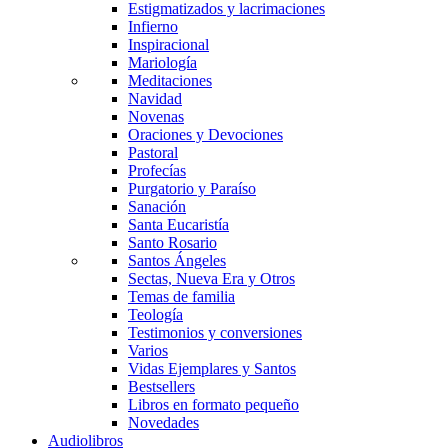
Estigmatizados y lacrimaciones
Infierno
Inspiracional
Mariología
Meditaciones
Navidad
Novenas
Oraciones y Devociones
Pastoral
Profecías
Purgatorio y Paraíso
Sanación
Santa Eucaristía
Santo Rosario
Santos Ángeles
Sectas, Nueva Era y Otros
Temas de familia
Teología
Testimonios y conversiones
Varios
Vidas Ejemplares y Santos
Bestsellers
Libros en formato pequeño
Novedades
Audiolibros