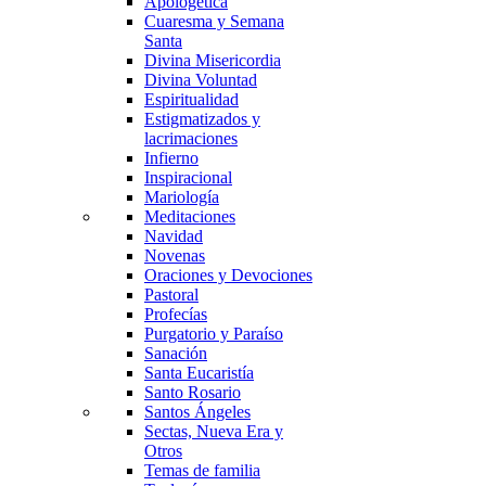
Apologética
Cuaresma y Semana
Santa
Divina Misericordia
Divina Voluntad
Espiritualidad
Estigmatizados y
lacrimaciones
Infierno
Inspiracional
Mariología
Meditaciones
Navidad
Novenas
Oraciones y Devociones
Pastoral
Profecías
Purgatorio y Paraíso
Sanación
Santa Eucaristía
Santo Rosario
Santos Ángeles
Sectas, Nueva Era y
Otros
Temas de familia