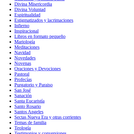
Divina Misericordia
Divina Voluntad
Espiritualidad
Estigmatizados y lacrimaciones
Infierno
Inspiracional
Libros en formato pequeño
Mariología
Meditaciones
Navidad
Novedades
Novenas
Oraciones y Devociones
Pastoral
Profecías
Purgatorio y Paraiso
San José
Sanación
Santa Eucaristía
Santo Rosario
Santos Angeles
Sectas Nueva Era y otras corrientes
Temas de familia
Teología
Testimonios y conversiones