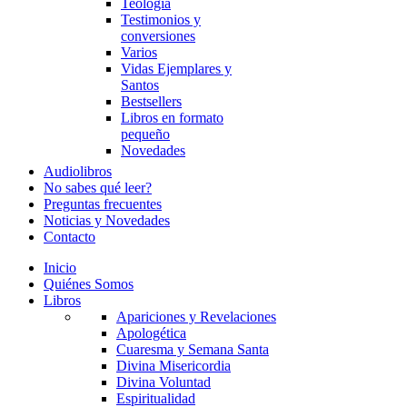
Teología
Testimonios y
conversiones
Varios
Vidas Ejemplares y
Santos
Bestsellers
Libros en formato
pequeño
Novedades
Audiolibros
No sabes qué leer?
Preguntas frecuentes
Noticias y Novedades
Contacto
Inicio
Quiénes Somos
Libros
Apariciones y Revelaciones
Apologética
Cuaresma y Semana Santa
Divina Misericordia
Divina Voluntad
Espiritualidad