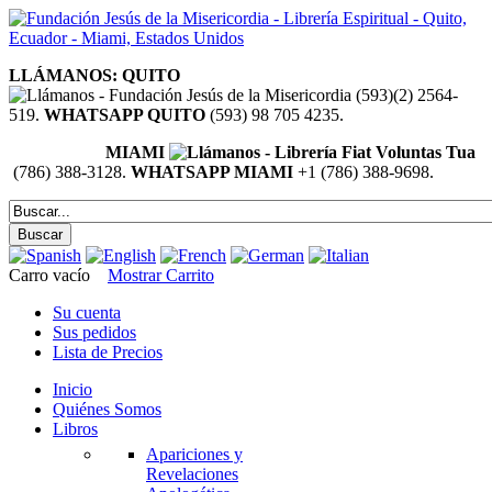
LLÁMANOS: QUITO
(593)(2) 2564-
519.
WHATSAPP QUITO
(593) 98 705 4235.
MIAMI
(786) 388-3128.
WHATSAPP MIAMI
+1 (786) 388-9698.
Carro vacío
Mostrar Carrito
Su cuenta
Sus pedidos
Lista de Precios
Inicio
Quiénes Somos
Libros
Apariciones y
Revelaciones