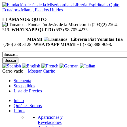
LLÁMANOS: QUITO
(593)(2) 2564-
519.
WHATSAPP QUITO
(593) 98 705 4235.
MIAMI
(786) 388-3128.
WHATSAPP MIAMI
+1 (786) 388-9698.
Carro vacío
Mostrar Carrito
Su cuenta
Sus pedidos
Lista de Precios
Inicio
Quiénes Somos
Libros
Apariciones y
Revelaciones