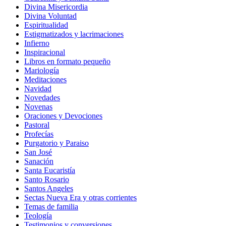
Divina Misericordia
Divina Voluntad
Espiritualidad
Estigmatizados y lacrimaciones
Infierno
Inspiracional
Libros en formato pequeño
Mariología
Meditaciones
Navidad
Novedades
Novenas
Oraciones y Devociones
Pastoral
Profecías
Purgatorio y Paraiso
San José
Sanación
Santa Eucaristía
Santo Rosario
Santos Angeles
Sectas Nueva Era y otras corrientes
Temas de familia
Teología
Testimonios y conversiones