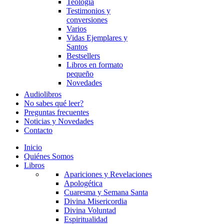
Teología
Testimonios y
conversiones
Varios
Vidas Ejemplares y
Santos
Bestsellers
Libros en formato
pequeño
Novedades
Audiolibros
No sabes qué leer?
Preguntas frecuentes
Noticias y Novedades
Contacto
Inicio
Quiénes Somos
Libros
Apariciones y Revelaciones
Apologética
Cuaresma y Semana Santa
Divina Misericordia
Divina Voluntad
Espiritualidad