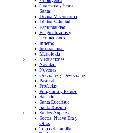
Apologética
Cuaresma y Semana
Santa
Divina Misericordia
Divina Voluntad
Espiritualidad
Estigmatizados y
lacrimaciones
Infierno
Inspiracional
Mariología
Meditaciones
Navidad
Novenas
Oraciones y Devociones
Pastoral
Profecías
Purgatorio y Paraíso
Sanación
Santa Eucaristía
Santo Rosario
Santos Ángeles
Sectas, Nueva Era y
Otros
Temas de familia