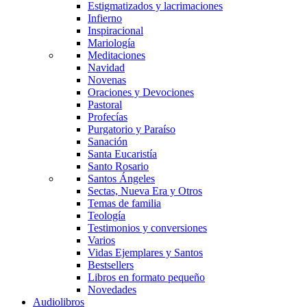
Estigmatizados y lacrimaciones
Infierno
Inspiracional
Mariología
Meditaciones
Navidad
Novenas
Oraciones y Devociones
Pastoral
Profecías
Purgatorio y Paraíso
Sanación
Santa Eucaristía
Santo Rosario
Santos Ángeles
Sectas, Nueva Era y Otros
Temas de familia
Teología
Testimonios y conversiones
Varios
Vidas Ejemplares y Santos
Bestsellers
Libros en formato pequeño
Novedades
Audiolibros