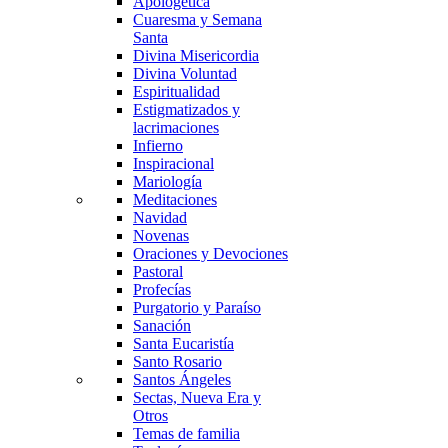
Apologética
Cuaresma y Semana
Santa
Divina Misericordia
Divina Voluntad
Espiritualidad
Estigmatizados y
lacrimaciones
Infierno
Inspiracional
Mariología
Meditaciones
Navidad
Novenas
Oraciones y Devociones
Pastoral
Profecías
Purgatorio y Paraíso
Sanación
Santa Eucaristía
Santo Rosario
Santos Ángeles
Sectas, Nueva Era y
Otros
Temas de familia