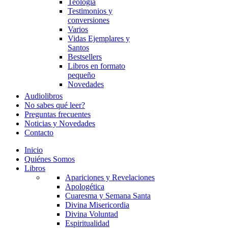
Teología
Testimonios y
conversiones
Varios
Vidas Ejemplares y
Santos
Bestsellers
Libros en formato
pequeño
Novedades
Audiolibros
No sabes qué leer?
Preguntas frecuentes
Noticias y Novedades
Contacto
Inicio
Quiénes Somos
Libros
Apariciones y Revelaciones
Apologética
Cuaresma y Semana Santa
Divina Misericordia
Divina Voluntad
Espiritualidad