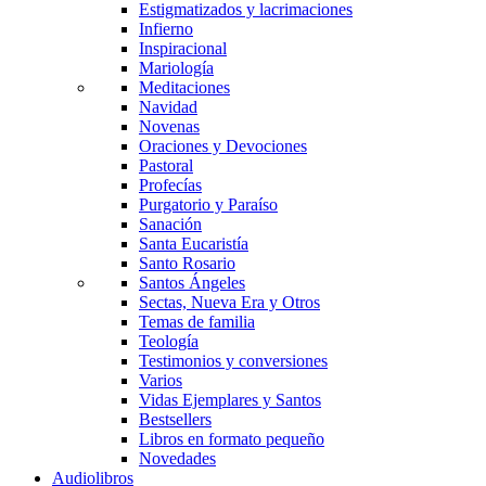
Estigmatizados y lacrimaciones
Infierno
Inspiracional
Mariología
Meditaciones
Navidad
Novenas
Oraciones y Devociones
Pastoral
Profecías
Purgatorio y Paraíso
Sanación
Santa Eucaristía
Santo Rosario
Santos Ángeles
Sectas, Nueva Era y Otros
Temas de familia
Teología
Testimonios y conversiones
Varios
Vidas Ejemplares y Santos
Bestsellers
Libros en formato pequeño
Novedades
Audiolibros