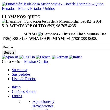
LLÁMANOS: QUITO
(593)(2) 2564-
519.
WHATSAPP QUITO
(593) 98 705 4235.
MIAMI
(786) 388-3128.
WHATSAPP MIAMI
+1 (786) 388-9698.
Carro vacío
Mostrar Carrito
Su cuenta
Sus pedidos
Lista de Precios
Inicio
Quiénes Somos
Libros
Apariciones y
Revelaciones