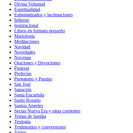
Divina Voluntad
Espiritualidad
Estigmatizados y lacrimaciones
Infierno
Inspiracional
Libros en formato pequeño
Mariología
Meditaciones
Navidad
Novedades
Novenas
Oraciones y Devociones
Pastoral
Profecías
Purgatorio y Paraiso
San José
Sanación
Santa Eucaristía
Santo Rosario
Santos Angeles
Sectas Nueva Era y otras corrientes
Temas de familia
Teología
Testimonios y conversiones
Varios