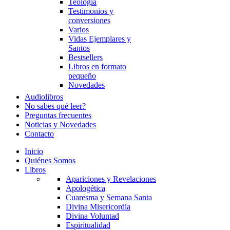
Teología
Testimonios y
conversiones
Varios
Vidas Ejemplares y
Santos
Bestsellers
Libros en formato
pequeño
Novedades
Audiolibros
No sabes qué leer?
Preguntas frecuentes
Noticias y Novedades
Contacto
Inicio
Quiénes Somos
Libros
Apariciones y Revelaciones
Apologética
Cuaresma y Semana Santa
Divina Misericordia
Divina Voluntad
Espiritualidad