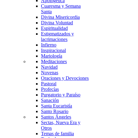
Apologética
Cuaresma y Semana
Santa
Divina Misericordia
Divina Voluntad
Espiritualidad
Estigmatizados y
lacrimaciones
Infierno
Inspiracional
Mariología
Meditaciones
Navidad
Novenas
Oraciones y Devociones
Pastoral
Profecías
Purgatorio y Paraíso
Sanación
Santa Eucaristía
Santo Rosario
Santos Ángeles
Sectas, Nueva Era y
Otros
Temas de familia