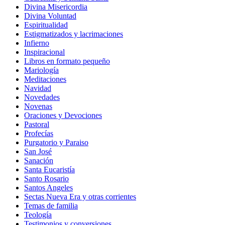
Divina Misericordia
Divina Voluntad
Espiritualidad
Estigmatizados y lacrimaciones
Infierno
Inspiracional
Libros en formato pequeño
Mariología
Meditaciones
Navidad
Novedades
Novenas
Oraciones y Devociones
Pastoral
Profecías
Purgatorio y Paraiso
San José
Sanación
Santa Eucaristía
Santo Rosario
Santos Angeles
Sectas Nueva Era y otras corrientes
Temas de familia
Teología
Testimonios y conversiones