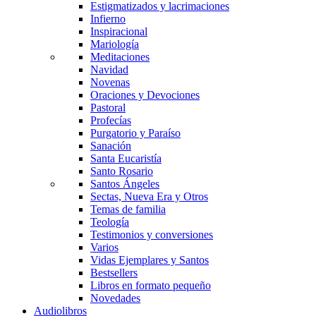
Estigmatizados y lacrimaciones
Infierno
Inspiracional
Mariología
Meditaciones
Navidad
Novenas
Oraciones y Devociones
Pastoral
Profecías
Purgatorio y Paraíso
Sanación
Santa Eucaristía
Santo Rosario
Santos Ángeles
Sectas, Nueva Era y Otros
Temas de familia
Teología
Testimonios y conversiones
Varios
Vidas Ejemplares y Santos
Bestsellers
Libros en formato pequeño
Novedades
Audiolibros