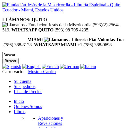
LLÁMANOS: QUITO
(593)(2) 2564-
519.
WHATSAPP QUITO
(593) 98 705 4235.
MIAMI
(786) 388-3128.
WHATSAPP MIAMI
+1 (786) 388-9698.
Carro vacío
Mostrar Carrito
Su cuenta
Sus pedidos
Lista de Precios
Inicio
Quiénes Somos
Libros
Apariciones y
Revelaciones