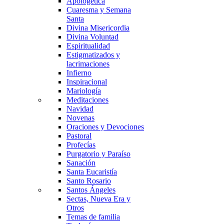
Apologética
Cuaresma y Semana
Santa
Divina Misericordia
Divina Voluntad
Espiritualidad
Estigmatizados y
lacrimaciones
Infierno
Inspiracional
Mariología
Meditaciones
Navidad
Novenas
Oraciones y Devociones
Pastoral
Profecías
Purgatorio y Paraíso
Sanación
Santa Eucaristía
Santo Rosario
Santos Ángeles
Sectas, Nueva Era y
Otros
Temas de familia