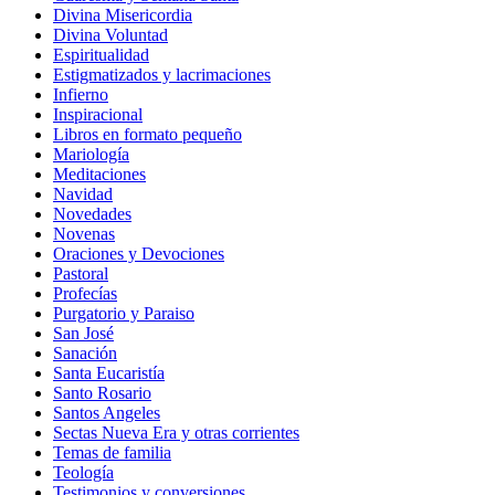
Divina Misericordia
Divina Voluntad
Espiritualidad
Estigmatizados y lacrimaciones
Infierno
Inspiracional
Libros en formato pequeño
Mariología
Meditaciones
Navidad
Novedades
Novenas
Oraciones y Devociones
Pastoral
Profecías
Purgatorio y Paraiso
San José
Sanación
Santa Eucaristía
Santo Rosario
Santos Angeles
Sectas Nueva Era y otras corrientes
Temas de familia
Teología
Testimonios y conversiones