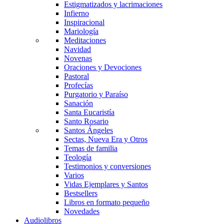
Estigmatizados y lacrimaciones
Infierno
Inspiracional
Mariología
Meditaciones
Navidad
Novenas
Oraciones y Devociones
Pastoral
Profecías
Purgatorio y Paraíso
Sanación
Santa Eucaristía
Santo Rosario
Santos Ángeles
Sectas, Nueva Era y Otros
Temas de familia
Teología
Testimonios y conversiones
Varios
Vidas Ejemplares y Santos
Bestsellers
Libros en formato pequeño
Novedades
Audiolibros