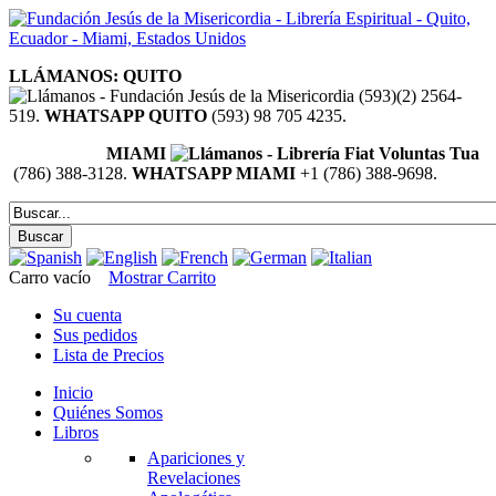
LLÁMANOS: QUITO
(593)(2) 2564-
519.
WHATSAPP QUITO
(593) 98 705 4235.
MIAMI
(786) 388-3128.
WHATSAPP MIAMI
+1 (786) 388-9698.
Carro vacío
Mostrar Carrito
Su cuenta
Sus pedidos
Lista de Precios
Inicio
Quiénes Somos
Libros
Apariciones y
Revelaciones