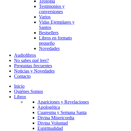
Teología
Testimonios y
conversiones
Varios
Vidas Ejemplares y
Santos
Bestsellers
Libros en formato
pequeño
Novedades
Audiolibros
No sabes qué leer?
Preguntas frecuentes
Noticias y Novedades
Contacto
Inicio
Quiénes Somos
Libros
Apariciones y Revelaciones
Apologética
Cuaresma y Semana Santa
Divina Misericordia
Divina Voluntad
Espiritualidad