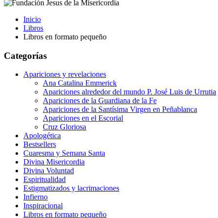
Inicio
Libros
Libros en formato pequeño
Categorías
Apariciones y revelaciones
Ana Catalina Emmerick
Apariciones alrededor del mundo P. José Luis de Urrutia
Apariciones de la Guardiana de la Fe
Apariciones de la Santísima Virgen en Peñablanca
Apariciones en el Escorial
Cruz Gloriosa
Apologética
Bestsellers
Cuaresma y Semana Santa
Divina Misericordia
Divina Voluntad
Espiritualidad
Estigmatizados y lacrimaciones
Infierno
Inspiracional
Libros en formato pequeño