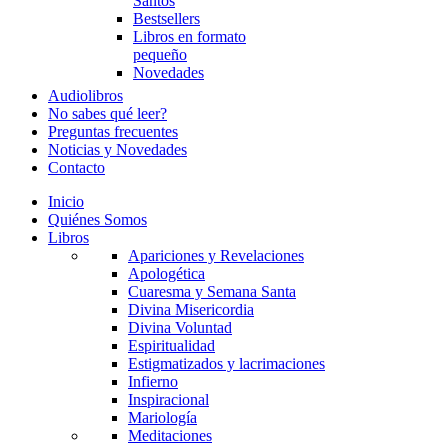
Santos
Bestsellers
Libros en formato
pequeño
Novedades
Audiolibros
No sabes qué leer?
Preguntas frecuentes
Noticias y Novedades
Contacto
Inicio
Quiénes Somos
Libros
Apariciones y Revelaciones
Apologética
Cuaresma y Semana Santa
Divina Misericordia
Divina Voluntad
Espiritualidad
Estigmatizados y lacrimaciones
Infierno
Inspiracional
Mariología
Meditaciones