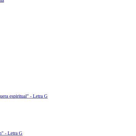
era espiritual" - Letra G
n" - Letra G