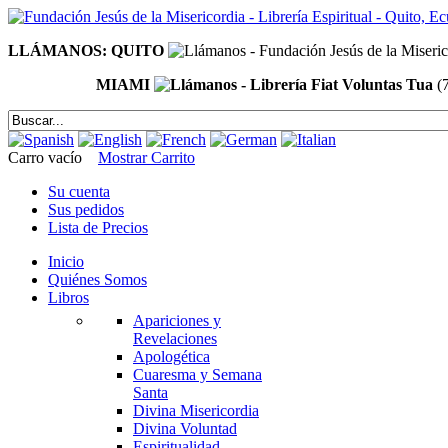
LLÁMANOS: QUITO
MIAMI
(
Carro vacío
Mostrar Carrito
Su cuenta
Sus pedidos
Lista de Precios
Inicio
Quiénes Somos
Libros
Apariciones y
Revelaciones
Apologética
Cuaresma y Semana
Santa
Divina Misericordia
Divina Voluntad
Espiritualidad