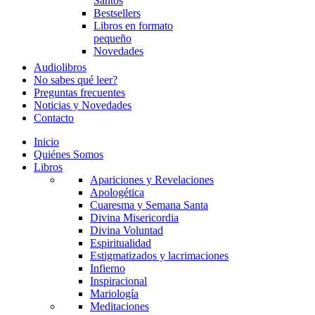
Santos
Bestsellers
Libros en formato
pequeño
Novedades
Audiolibros
No sabes qué leer?
Preguntas frecuentes
Noticias y Novedades
Contacto
Inicio
Quiénes Somos
Libros
Apariciones y Revelaciones
Apologética
Cuaresma y Semana Santa
Divina Misericordia
Divina Voluntad
Espiritualidad
Estigmatizados y lacrimaciones
Infierno
Inspiracional
Mariología
Meditaciones