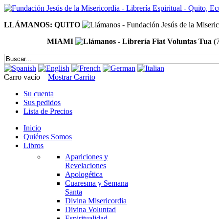
LLÁMANOS: QUITO
MIAMI
(
Carro vacío
Mostrar Carrito
Su cuenta
Sus pedidos
Lista de Precios
Inicio
Quiénes Somos
Libros
Apariciones y
Revelaciones
Apologética
Cuaresma y Semana
Santa
Divina Misericordia
Divina Voluntad
Espiritualidad