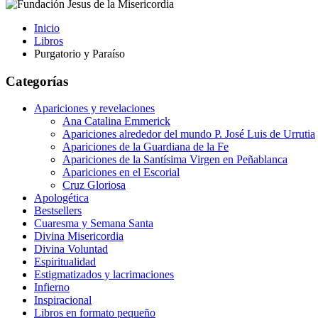
Inicio
Libros
Purgatorio y Paraíso
Categorías
Apariciones y revelaciones
Ana Catalina Emmerick
Apariciones alrededor del mundo P. José Luis de Urrutia
Apariciones de la Guardiana de la Fe
Apariciones de la Santísima Virgen en Peñablanca
Apariciones en el Escorial
Cruz Gloriosa
Apologética
Bestsellers
Cuaresma y Semana Santa
Divina Misericordia
Divina Voluntad
Espiritualidad
Estigmatizados y lacrimaciones
Infierno
Inspiracional
Libros en formato pequeño