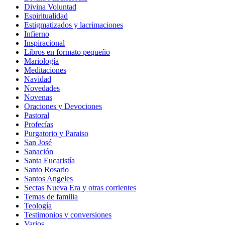
Divina Voluntad
Espiritualidad
Estigmatizados y lacrimaciones
Infierno
Inspiracional
Libros en formato pequeño
Mariología
Meditaciones
Navidad
Novedades
Novenas
Oraciones y Devociones
Pastoral
Profecías
Purgatorio y Paraiso
San José
Sanación
Santa Eucaristía
Santo Rosario
Santos Angeles
Sectas Nueva Era y otras corrientes
Temas de familia
Teología
Testimonios y conversiones
Varios