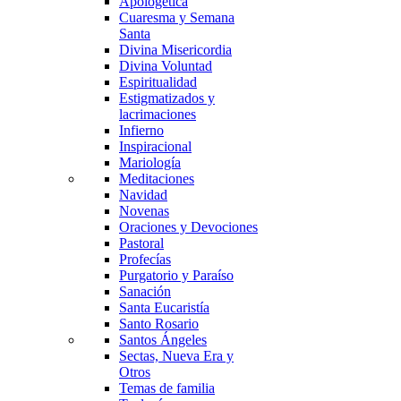
Apologética
Cuaresma y Semana
Santa
Divina Misericordia
Divina Voluntad
Espiritualidad
Estigmatizados y
lacrimaciones
Infierno
Inspiracional
Mariología
Meditaciones
Navidad
Novenas
Oraciones y Devociones
Pastoral
Profecías
Purgatorio y Paraíso
Sanación
Santa Eucaristía
Santo Rosario
Santos Ángeles
Sectas, Nueva Era y
Otros
Temas de familia