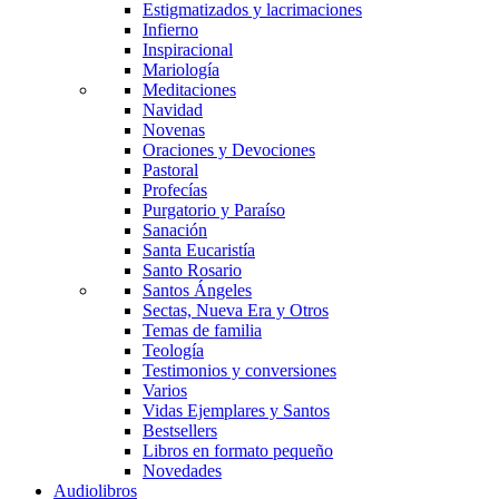
Estigmatizados y lacrimaciones
Infierno
Inspiracional
Mariología
Meditaciones
Navidad
Novenas
Oraciones y Devociones
Pastoral
Profecías
Purgatorio y Paraíso
Sanación
Santa Eucaristía
Santo Rosario
Santos Ángeles
Sectas, Nueva Era y Otros
Temas de familia
Teología
Testimonios y conversiones
Varios
Vidas Ejemplares y Santos
Bestsellers
Libros en formato pequeño
Novedades
Audiolibros