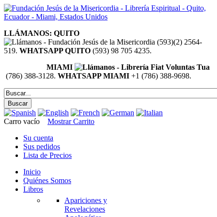
LLÁMANOS: QUITO
(593)(2) 2564-
519.
WHATSAPP QUITO
(593) 98 705 4235.
MIAMI
(786) 388-3128.
WHATSAPP MIAMI
+1 (786) 388-9698.
Carro vacío
Mostrar Carrito
Su cuenta
Sus pedidos
Lista de Precios
Inicio
Quiénes Somos
Libros
Apariciones y
Revelaciones