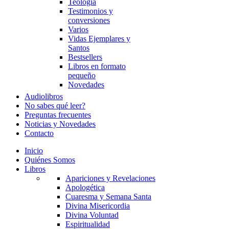
Teología
Testimonios y
conversiones
Varios
Vidas Ejemplares y
Santos
Bestsellers
Libros en formato
pequeño
Novedades
Audiolibros
No sabes qué leer?
Preguntas frecuentes
Noticias y Novedades
Contacto
Inicio
Quiénes Somos
Libros
Apariciones y Revelaciones
Apologética
Cuaresma y Semana Santa
Divina Misericordia
Divina Voluntad
Espiritualidad