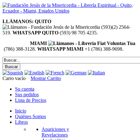
LLÁMANOS: QUITO
(593)(2) 2564-
519.
WHATSAPP QUITO
(593) 98 705 4235.
MIAMI
(786) 388-3128.
WHATSAPP MIAMI
+1 (786) 388-9698.
Carro vacío
Mostrar Carrito
Su cuenta
Sus pedidos
Lista de Precios
Inicio
Quiénes Somos
Libros
Apariciones y
Revelaciones