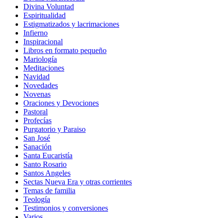
Divina Voluntad
Espiritualidad
Estigmatizados y lacrimaciones
Infierno
Inspiracional
Libros en formato pequeño
Mariología
Meditaciones
Navidad
Novedades
Novenas
Oraciones y Devociones
Pastoral
Profecías
Purgatorio y Paraiso
San José
Sanación
Santa Eucaristía
Santo Rosario
Santos Angeles
Sectas Nueva Era y otras corrientes
Temas de familia
Teología
Testimonios y conversiones
Varios