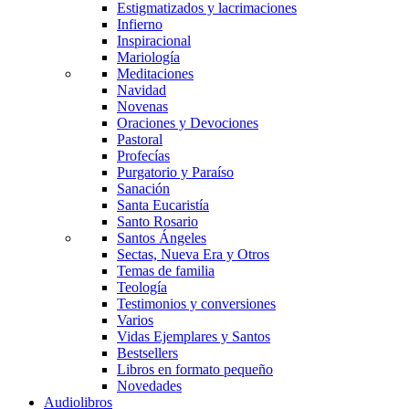
Estigmatizados y lacrimaciones
Infierno
Inspiracional
Mariología
Meditaciones
Navidad
Novenas
Oraciones y Devociones
Pastoral
Profecías
Purgatorio y Paraíso
Sanación
Santa Eucaristía
Santo Rosario
Santos Ángeles
Sectas, Nueva Era y Otros
Temas de familia
Teología
Testimonios y conversiones
Varios
Vidas Ejemplares y Santos
Bestsellers
Libros en formato pequeño
Novedades
Audiolibros