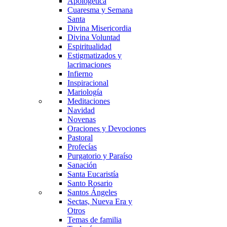
Apologética
Cuaresma y Semana
Santa
Divina Misericordia
Divina Voluntad
Espiritualidad
Estigmatizados y
lacrimaciones
Infierno
Inspiracional
Mariología
Meditaciones
Navidad
Novenas
Oraciones y Devociones
Pastoral
Profecías
Purgatorio y Paraíso
Sanación
Santa Eucaristía
Santo Rosario
Santos Ángeles
Sectas, Nueva Era y
Otros
Temas de familia