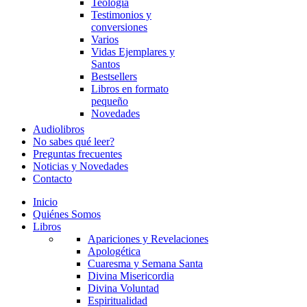
Teología
Testimonios y
conversiones
Varios
Vidas Ejemplares y
Santos
Bestsellers
Libros en formato
pequeño
Novedades
Audiolibros
No sabes qué leer?
Preguntas frecuentes
Noticias y Novedades
Contacto
Inicio
Quiénes Somos
Libros
Apariciones y Revelaciones
Apologética
Cuaresma y Semana Santa
Divina Misericordia
Divina Voluntad
Espiritualidad