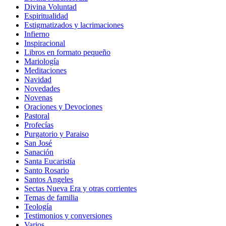
Divina Voluntad
Espiritualidad
Estigmatizados y lacrimaciones
Infierno
Inspiracional
Libros en formato pequeño
Mariología
Meditaciones
Navidad
Novedades
Novenas
Oraciones y Devociones
Pastoral
Profecías
Purgatorio y Paraiso
San José
Sanación
Santa Eucaristía
Santo Rosario
Santos Angeles
Sectas Nueva Era y otras corrientes
Temas de familia
Teología
Testimonios y conversiones
Varios