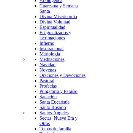
Apologética
Cuaresma y Semana
Santa
Divina Misericordia
Divina Voluntad
Espiritualidad
Estigmatizados y
lacrimaciones
Infierno
Inspiracional
Mariología
Meditaciones
Navidad
Novenas
Oraciones y Devociones
Pastoral
Profecías
Purgatorio y Paraíso
Sanación
Santa Eucaristía
Santo Rosario
Santos Ángeles
Sectas, Nueva Era y
Otros
Temas de familia