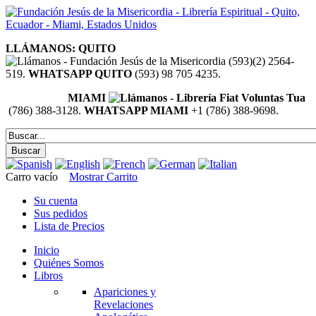
LLÁMANOS: QUITO
(593)(2) 2564-
519.
WHATSAPP QUITO
(593) 98 705 4235.
MIAMI
(786) 388-3128.
WHATSAPP MIAMI
+1 (786) 388-9698.
Carro vacío
Mostrar Carrito
Su cuenta
Sus pedidos
Lista de Precios
Inicio
Quiénes Somos
Libros
Apariciones y
Revelaciones