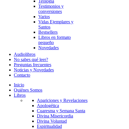
Teología
Testimonios y
conversiones
Varios
Vidas Ejemplares y
Santos
Bestsellers
Libros en formato
pequeño
Novedades
Audiolibros
No sabes qué leer?
Preguntas frecuentes
Noticias y Novedades
Contacto
Inicio
Quiénes Somos
Libros
Apariciones y Revelaciones
Apologética
Cuaresma y Semana Santa
Divina Misericordia
Divina Voluntad
Espiritualidad