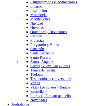
Estigmatizados y lacrimaciones
Infierno
Inspiracional
Mariología
Meditaciones
Navidad
Novenas
Oraciones y Devociones
Pastoral
Profecías
Purgatorio y Paraíso
Sanación
Santa Eucaristía
Santo Rosario
Santos Ángeles
Sectas, Nueva Era y Otros
Temas de familia
Teología
Testimonios y conversiones
Varios
Vidas Ejemplares y Santos
Bestsellers
Libros en formato pequeño
Novedades
Audiolibros