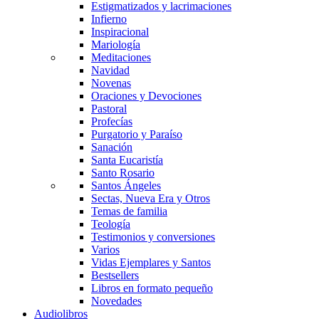
Estigmatizados y lacrimaciones
Infierno
Inspiracional
Mariología
Meditaciones
Navidad
Novenas
Oraciones y Devociones
Pastoral
Profecías
Purgatorio y Paraíso
Sanación
Santa Eucaristía
Santo Rosario
Santos Ángeles
Sectas, Nueva Era y Otros
Temas de familia
Teología
Testimonios y conversiones
Varios
Vidas Ejemplares y Santos
Bestsellers
Libros en formato pequeño
Novedades
Audiolibros