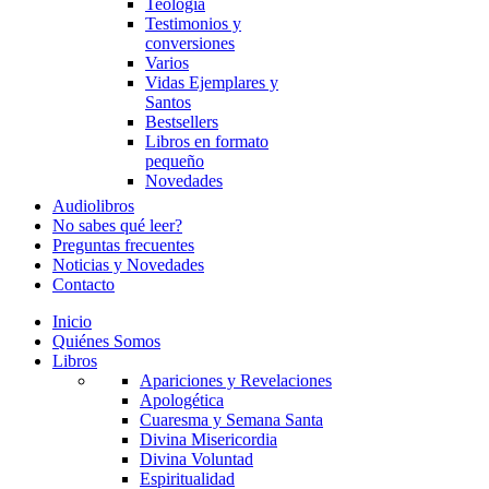
Teología
Testimonios y
conversiones
Varios
Vidas Ejemplares y
Santos
Bestsellers
Libros en formato
pequeño
Novedades
Audiolibros
No sabes qué leer?
Preguntas frecuentes
Noticias y Novedades
Contacto
Inicio
Quiénes Somos
Libros
Apariciones y Revelaciones
Apologética
Cuaresma y Semana Santa
Divina Misericordia
Divina Voluntad
Espiritualidad