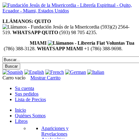
LLÁMANOS: QUITO
(593)(2) 2564-
519.
WHATSAPP QUITO
(593) 98 705 4235.
MIAMI
(786) 388-3128.
WHATSAPP MIAMI
+1 (786) 388-9698.
Carro vacío
Mostrar Carrito
Su cuenta
Sus pedidos
Lista de Precios
Inicio
Quiénes Somos
Libros
Apariciones y
Revelaciones