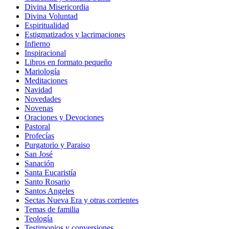
Divina Misericordia
Divina Voluntad
Espiritualidad
Estigmatizados y lacrimaciones
Infierno
Inspiracional
Libros en formato pequeño
Mariología
Meditaciones
Navidad
Novedades
Novenas
Oraciones y Devociones
Pastoral
Profecías
Purgatorio y Paraiso
San José
Sanación
Santa Eucaristía
Santo Rosario
Santos Angeles
Sectas Nueva Era y otras corrientes
Temas de familia
Teología
Testimonios y conversiones