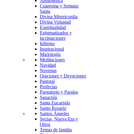
Apologética
Cuaresma y Semana
Santa
Divina Misericordia
Divina Voluntad
Espiritualidad
Estigmatizados y
lacrimaciones
Infierno
Inspiracional
Mariología
Meditaciones
Navidad
Novenas
Oraciones y Devociones
Pastoral
Profecías
Purgatorio y Paraíso
Sanación
Santa Eucaristía
Santo Rosario
Santos Ángeles
Sectas, Nueva Era y
Otros
Temas de familia